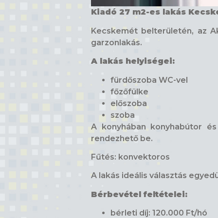
Kiadó 27 m2-es lakás Kecs
Kecskemét belterületén, az Ak
garzonlakás.
A lakás helyiségei:
fürdőszoba WC-vel
főzőfülke
előszoba
szoba
A konyhában konyhabútor és t
rendezhető be.
Fűtés: konvektoros
A lakás ideális választás egyed
Bérbevétel feltételei:
bérleti díj: 120.000 Ft/hó