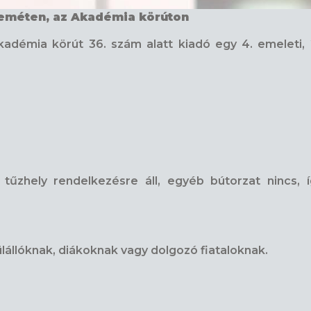
keméten, az Akadémia körúton
adémia körút 36. szám alatt kiadó egy 4. emeleti, 2
űzhely rendelkezésre áll, egyéb bútorzat nincs, íg
ülállóknak, diákoknak vagy dolgozó fiataloknak.