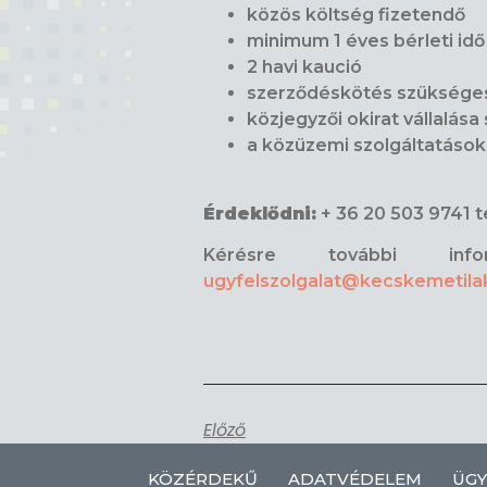
közös költség fizetendő
minimum 1 éves bérleti idő
2 havi kaució
szerződéskötés szüksége
közjegyzői okirat vállalás
a közüzemi szolgáltatások
Érdeklődni:
+ 36 20 503 9741 
Kérésre további inf
ugyfelszolgalat@kecskemetil
Előző
KÖZÉRDEKŰ
ADATVÉDELEM
ÜGY