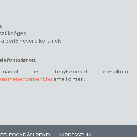
s
a szükséges
 a bérlő nevére kerülnek
telefonszámon.
ormációt és fényképeket e-mailbe
akasmenedzsment.hu
email címen.
FÉLFOGADÁSI REND
IMPRESSZUM