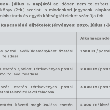
026. július 1. napjától
az időben nem teljesített 
könyv (Ptk.) szerinti, a mindenkori jegybanki ala
dminisztratív és egyéb költségtételeket számítja fel:
apcsolódó díjtételek (érvényes: 2026. július 1-jé
a
Alkalmazandó 
ás postai levélküldeményként fizetési
1 500 Ft
/ posta
l feladása
s esetén ajánlott, tértivevényes postai
2 000 Ft
/ post
zólító levél feladása
tozás esetén tértivevényes postai
3 000 Ft
/ post
ési felszólító levél feladása
tesítést követő meghiúsulása esetén
5 000 Ft
/ kiszá