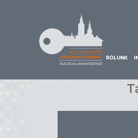
RÓLUNK
I
T