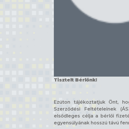
Tisztelt Bérlőnk!
Ezúton tájékoztatjuk Önt, h
Szerződési Feltételeinek (Á
elsődleges célja a bérlői fiz
egyensúlyának hosszú távú fen