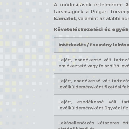
A módosítások értelmében
2
társaságunk a Polgári Törvény
kamatot
, valamint az alábbi a
Követeléskezelési és egyéb k
Intézkedés / Esemény leírás
Lejárt, esedékessé vált tartoz
emlékeztető vagy felszólító levé
Lejárt, esedékessé vált tartozá
levélküldeményként fizetési fels
Lejárt, esedékessé vált tar
levélküldeményként ügyvédi fizet
Lakásellenőrzés kétszeres ér
történő kiszállás