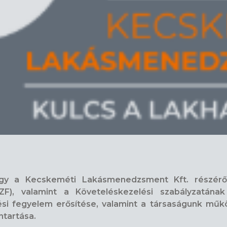
ogy a Kecskeméti Lakásmenedzsment Kft. részéről 
SZF), valamint a Követeléskezelési szabályzatán
etési fegyelem erősítése, valamint a társaságunk 
ntartása.