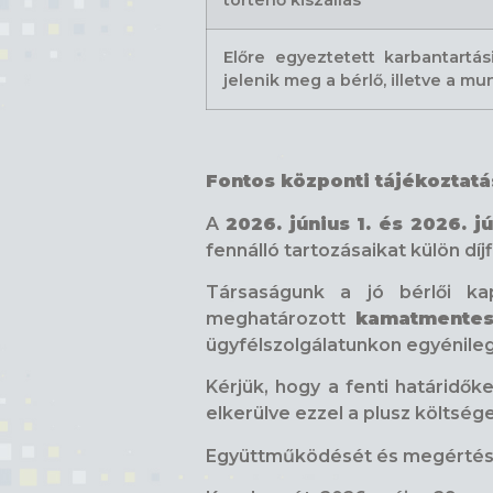
Előre egyeztetett karbantartá
jelenik meg a bérlő, illetve a 
Fontos központi tájékoztatá
A
2026. június 1. és 2026. j
fennálló tartozásaikat külön díj
Társaságunk a jó bérlői ka
meghatározott
kamatmentes 
ügyfélszolgálatunkon egyénile
Kérjük, hogy a fenti határidő
elkerülve ezzel a plusz költség
Együttműködését és megértésé