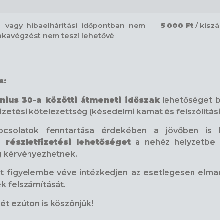
si vagy hibaelhárítási időpontban nem
5 000 Ft
/ kiszá
munkavégzést nem teszi lehetővé
s:
únius 30-a közötti átmeneti időszak
lehetőséget bi
fizetési kötelezettség (késedelmi kamat és felszólítási
pcsolatok fenntartása érdekében a jövőben is bi
részletfizetési lehetőséget
a nehéz helyzetbe k
g kérvényezhetnek.
ket figyelembe véve intézkedjen az esetlegesen elmar
ek felszámítását.
t ezúton is köszönjük!