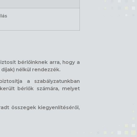
llás
ztosít bérlőinknek arra, hogy a
 díjak) nélkül rendezzék.
ztosítja a szabályzatunkban
erült bérlők számára, melyet
adt összegek kiegyenlítéséről,