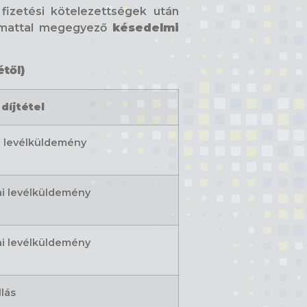
fizetési kötelezettségek után
pkamattal megegyező
késedelmi
től)
díjtétel
i levélküldemény
ai levélküldemény
ai levélküldemény
llás